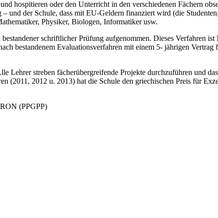
nd hospitieren oder den Unterricht in den verschiedenen Fächern obser
ung – und der Schule, dass mit EU-Geldern finanziert wird (die Student
Mathematiker, Physiker, Biologen, Informatiker usw.
h bestandener schriftlicher Prüfung aufgenommen. Dieses Verfahren i
ch bestandenem Evaluationsverfahren mit einem 5- jährigen Vertrag fe
lle Lehrer streben fächerübergreifende Projekte durchzuführen und das
ahren (2011, 2012 u. 2013) hat die Schule den griechischen Preis für E
RON (PPGPP)