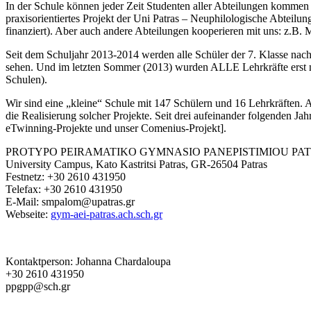
In der Schule können jeder Zeit Studenten aller Abteilungen kommen u
praxisorientiertes Projekt der Uni Patras – Neuphilologische Abteil
finanziert). Aber auch andere Abteilungen kooperieren mit uns: z.B. 
Seit dem Schuljahr 2013-2014 werden alle Schüler der 7. Klasse nac
sehen. Und im letzten Sommer (2013) wurden ALLE Lehrkräfte erst na
Schulen).
Wir sind eine „kleine“ Schule mit 147 Schülern und 16 Lehrkräften. A
die Realisierung solcher Projekte. Seit drei aufeinander folgenden J
eTwinning-Projekte und unser Comenius-Projekt].
PROTYPO PEIRAMATIKO GYMNASIO PANEPISTIMIOU PAT
University Campus, Kato Kastritsi Patras, GR-26504 Patras
Festnetz: +30 2610 431950
Telefax: +30 2610 431950
E-Mail: smpalom@upatras.gr
Webseite:
gym-aei-patras.ach.sch.gr
Kontaktperson: Johanna Chardaloupa
+30 2610 431950
ppgpp@sch.gr