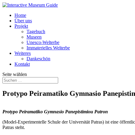
Home
Über uns
Projekt
Tagebuch
Museen
Unesco-Welterbe
Immaterielles Welterbe
Weiteres
Dankeschön
Kontakt
Seite wählen
Protypo Peiramatiko Gymnasio Panepisti
P
r
otypo Peiramatiko Gymnasio Panepistimiou Patron
(Model-Experimentelle Schule der Universität Patras) ist eine öffentli
Patras steht.